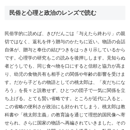
民俗と心理と政治のレンズで読む
民俗学的に読めば、きびだんごは「与えたら終わり」の親
切ではなく、返礼を伴う贈与のかたちに近い。物語の会話
自体が、贈与と奉仕の結びつきをはっきり示しているから
です。心理学の研究もこの読みを後押しします。見知らぬ
者どうしでも、同じ食べ物を口にすると信頼と協力が高ま
り、幼児の食物共有も相手との関係や年齢の影響を受けま
す。だから子どもの物語としての桃太郎は、「友だちにな
ろう」を長々と説教せず、ひとつの団子で一気に関係を立
ち上げる。とても賢い省略です。ところが近代に入ると、
この省略の便利さが政治にも好かれてしまう。桃太郎は教
科書や「桃太郎主義」の教育論を通じて理想的国民像へ寄
せられ、さらに国家の物語へ再編されていきました。その