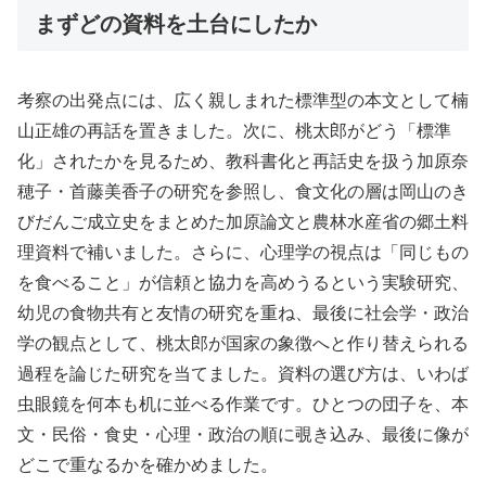
まずどの資料を土台にしたか
考察の出発点には、広く親しまれた標準型の本文として楠
山正雄の再話を置きました。次に、桃太郎がどう「標準
化」されたかを見るため、教科書化と再話史を扱う加原奈
穂子・首藤美香子の研究を参照し、食文化の層は岡山のき
びだんご成立史をまとめた加原論文と農林水産省の郷土料
理資料で補いました。さらに、心理学の視点は「同じもの
を食べること」が信頼と協力を高めうるという実験研究、
幼児の食物共有と友情の研究を重ね、最後に社会学・政治
学の観点として、桃太郎が国家の象徴へと作り替えられる
過程を論じた研究を当てました。資料の選び方は、いわば
虫眼鏡を何本も机に並べる作業です。ひとつの団子を、本
文・民俗・食史・心理・政治の順に覗き込み、最後に像が
どこで重なるかを確かめました。