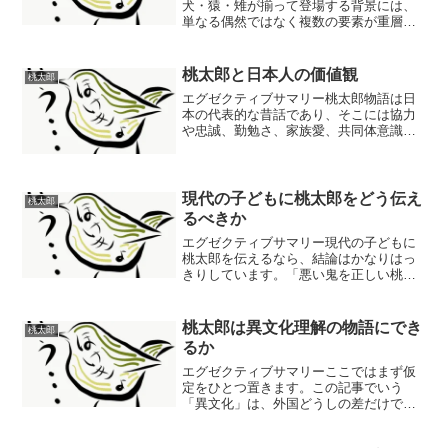
犬・猿・雉が揃って登場する背景には、
単なる偶然ではなく複数の要素が重層的
に働いている。本稿ではまず江戸時代か
らの文献史的経緯をたどり、桃太郎譚の
成立過程を確認した。次に、犬・猿・雉
桃太郎と日本人の価値観
桃太郎
それぞれが日本文化・信仰で...
エグゼクティブサマリー桃太郎物語は日
本の代表的な昔話であり、そこには協力
や忠誠、勤勉さ、家族愛、共同体意識な
どが色濃く反映されている。桃から生ま
れた桃太郎が、犬・猿・雉と協力して鬼
を退治し、得た財宝を村人と分かち合う
構造からは、団結と成果の...
現代の子どもに桃太郎をどう伝え
桃太郎
るべきか
エグゼクティブサマリー現代の子どもに
桃太郎を伝えるなら、結論はかなりはっ
きりしています。「悪い鬼を正しい桃太
郎が退治する一本道の教訓話」として固
定して渡すのではなく、年齢に応じて焦
点を変えながら、文化遺産としての魅力
桃太郎は異文化理解の物語にでき
桃太郎
と、問い直しの余地の両方...
るか
エグゼクティブサマリーここではまず仮
定をひとつ置きます。この記事でいう
「異文化」は、外国どうしの差だけでは
なく、教室の中にある地域差、世代差、
生活習慣の差、立場の差、歴史認識の差