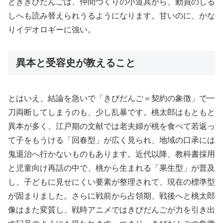
とききびだんごは、仲間づくりの小道具から、動員のしる
しへも読み替えられうるようになります。甘いのに、かな
りイデオロギーに強い。
異本と受容史が教えること
とはいえ、結論を急いで「きびだんご＝契約の象徴」で一
刀両断してしまうのも、少し乱暴です。桃太郎はもともと
異本が多く、江戸期の文献では老夫婦が桃を食べて若返っ
て子をもうける「回春型」が広く見られ、地域の口承には
鬼退治へ行かないものもあります。近代以降、教科書採用
と児童向け再話の中で、桃から生まれる「果生型」が普及
し、子どもに見せにくい要素が整理されて、現在の標準型
が固まりました。さらに戦前から占領期、戦後へと桃太郎
像はまた変質し、戦時アニメではきびだんごが力を引き出