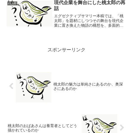
まで含む広い意味で使います。そう置く
現代企業を舞台にした桃太郎の再
桃太郎
と、答えは「できる、ただし...
話
エグゼクティブサマリー本稿では、「桃
太郎」を題材にしつつその舞台を現代企
業に置き換えた物語の構想を、多面的か
つ分析的に検討する。まず、なぜ桃太郎
物語を現代企業に適用するのかをテーマ
やメッセージの観点から考察し（「多様
性」「対話重視」「チーム...
スポンサーリンク
桃太郎の魅力は単純さにあるのか、奥深
さにあるのか
桃太郎のおばあさんは養育者としてどう
描かれているのか