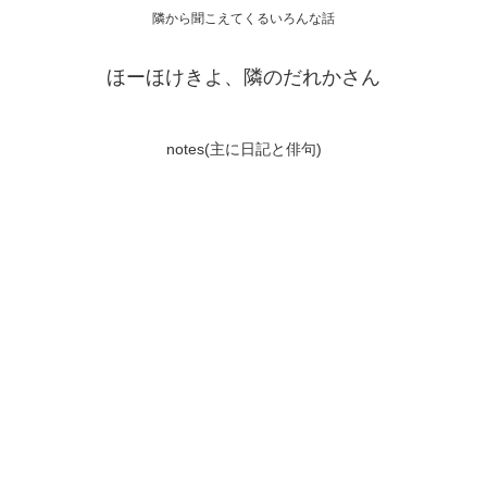
隣から聞こえてくるいろんな話
ほーほけきよ、隣のだれかさん
notes(主に日記と俳句)