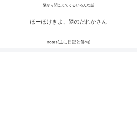
隣から聞こえてくるいろんな話
ほーほけきよ、隣のだれかさん
notes(主に日記と俳句)