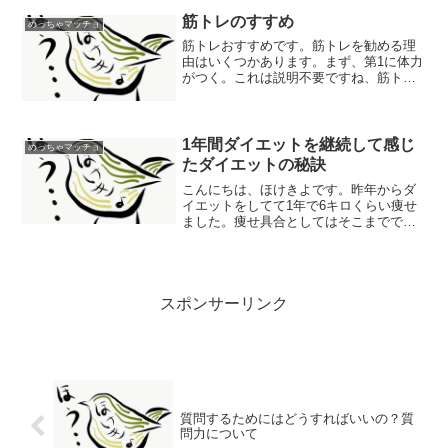
持久力を上げるかで変わってきます。次
が栄養です。これもわかり...
筋トレのすすめ
めっちゃマッチョ
筋トレおすすめです。筋トレを勧める理
由はいくつかあります。まず、第1に体力
がつく。これは説明不要ですね、筋トレ
をすることで力がつきます。第2に姿勢が
良くなるのとシルエットが美しくなりま
す。背筋を鍛えることで背筋が伸び、逆
三角形の体になること...
1年間ダイエットを継続して感じ
めっちゃマッチョ
たダイエットの秘訣
こんにちは、ほけきよです。昨年からダ
イエットをしてて1年で6キロくらい痩せ
ました。痩せ具合としてはそこまでです
が、自分の中で無理なく継続してダイエ
ットができ、その中でなんとなく思った
ことがあったので書き留めます。まず、
痩せるということを考え...
スポンサーリンク
質問するためにはどうすればいいの？質
問力について