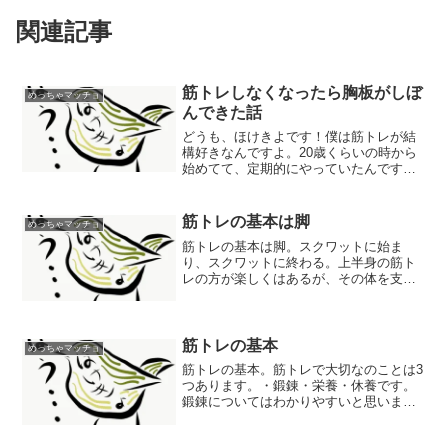
関連記事
筋トレしなくなったら胸板がしぼ
めっちゃマッチョ
んできた話
どうも、ほけきよです！僕は筋トレが結
構好きなんですよ。20歳くらいの時から
始めてて、定期的にやっていたんですよ
ね。頻度は大体週に3〜1回くらいでやっ
てました。ベンチプレスは100kgをあげる
くらいでした。ただ、社会人になってか
筋トレの基本は脚
めっちゃマッチョ
ら頻度が減って...
筋トレの基本は脚。スクワットに始ま
り、スクワットに終わる。上半身の筋ト
レの方が楽しくはあるが、その体を支え
るのは脚である。上半身だけ鍛えて足を
鍛えていないと不恰好な体になる。上半
身だけ鍛えても脚はは鍛えられないが、
下半身を鍛えることで上半身...
筋トレの基本
めっちゃマッチョ
筋トレの基本。筋トレで大切なのことは3
つあります。・鍛錬・栄養・休養です。
鍛錬についてはわかりやすいと思いま
す。いわゆるみなさんが思う筋トレです
ね。重いものをあげる力を強くするか、