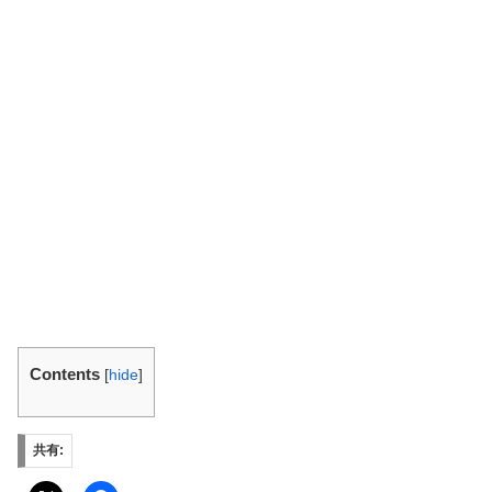
Contents
[
hide
]
共有: