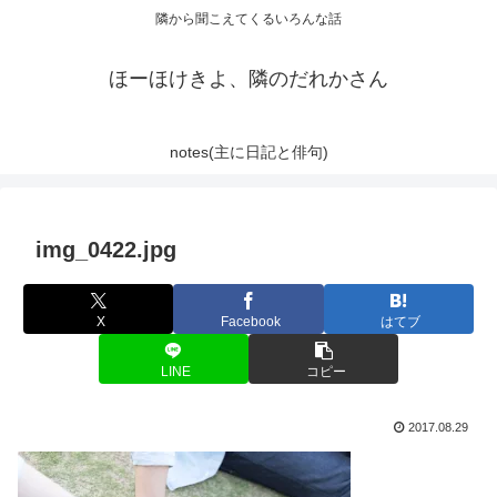
隣から聞こえてくるいろんな話
ほーほけきよ、隣のだれかさん
notes(主に日記と俳句)
img_0422.jpg
X
Facebook
はてブ
LINE
コピー
2017.08.29