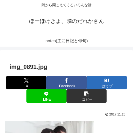
隣から聞こえてくるいろんな話
ほーほけきよ、隣のだれかさん
notes(主に日記と俳句)
img_0891.jpg
X
Facebook
はてブ
LINE
コピー
2017.11.13