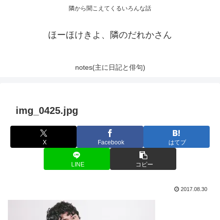
隣から聞こえてくるいろんな話
ほーほけきよ、隣のだれかさん
notes(主に日記と俳句)
img_0425.jpg
X
Facebook
はてブ
LINE
コピー
2017.08.30