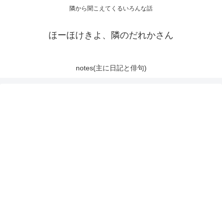
隣から聞こえてくるいろんな話
ほーほけきよ、隣のだれかさん
notes(主に日記と俳句)