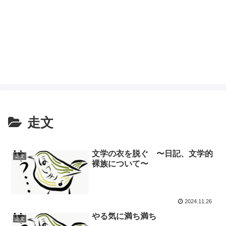
走文
文学の衣を脱ぐ 〜日記、文学的
走文
裸族について〜
2024.11.26
やる気に満ち満ち
走文