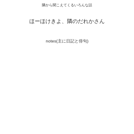
隣から聞こえてくるいろんな話
ほーほけきよ、隣のだれかさん
notes(主に日記と俳句)